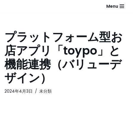
Menu
コ
ン
テ
プラットフォーム型お
ン
ツ
店アプリ「toypo」と
へ
ス
機能連携（バリューデ
キ
ッ
ザイン）
プ
2024年4月3日
未分類