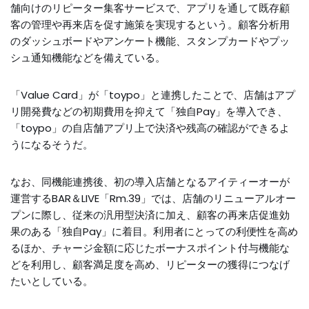
舗向けのリピーター集客サービスで、アプリを通して既存顧
客の管理や再来店を促す施策を実現するという。顧客分析用
のダッシュボードやアンケート機能、スタンプカードやプッ
シュ通知機能などを備えている。
「Value Card」が「toypo」と連携したことで、店舗はアプ
リ開発費などの初期費用を抑えて「独自Pay」を導入でき、
「toypo」の自店舗アプリ上で決済や残高の確認ができるよ
うになるそうだ。
なお、同機能連携後、初の導入店舗となるアイティーオーが
運営するBAR＆LIVE「Rm.39」では、店舗のリニューアルオー
プンに際し、従来の汎用型決済に加え、顧客の再来店促進効
果のある「独自Pay」に着目。利用者にとっての利便性を高め
るほか、チャージ金額に応じたボーナスポイント付与機能な
どを利用し、顧客満足度を高め、リピーターの獲得につなげ
たいとしている。