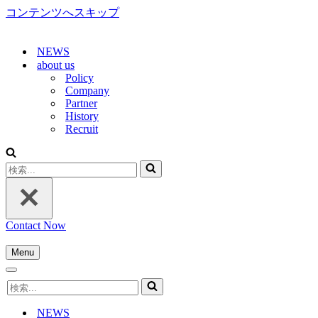
コンテンツへスキップ
NEWS
about us
Policy
Company
Partner
History
Recruit
検
索...
Contact Now
Menu
ナ
ナ
ビ
検
ビ
ゲ
索...
ゲ
ー
NEWS
ー
シ