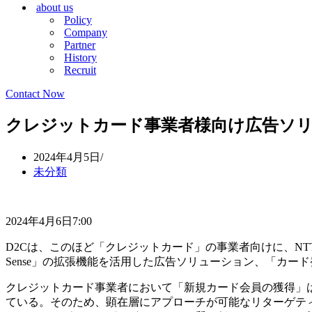
about us
シ
ョ
Policy
ョ
ン
Company
ン
メ
Partner
メ
ニ
History
ニ
ュ
Recruit
ュ
ー
ー
Contact Now
クレジットカード事業者様向け広告ソリ
2024年4月5日
未分類
2024年4月6日7:00
D2Cは、このほど「クレジットカード」の事業者向けに、NTT
Sense」の拡張機能を活用した広告ソリューション、「カー
クレジットカード事業者において「新規カード会員の獲得」は
ている。そのため、顕在層にアプローチが可能なリターゲティン