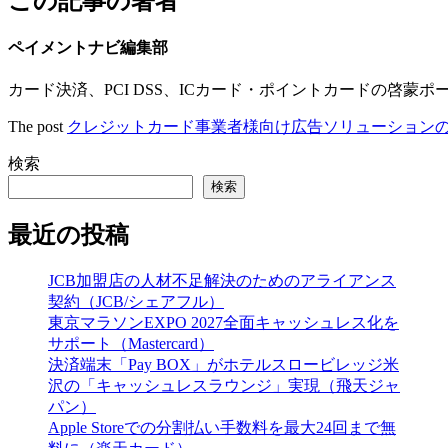
この記事の著者
ペイメントナビ編集部
カード決済、PCI DSS、ICカード・ポイントカードの啓蒙ポ
The post
クレジットカード事業者様向け広告ソリューションの
検索
検索
最近の投稿
JCB加盟店の人材不足解決のためのアライアンス
契約（JCB/シェアフル）
東京マラソンEXPO 2027全面キャッシュレス化を
サポート（Mastercard）
決済端末「Pay BOX」がホテルスロービレッジ米
沢の「キャッシュレスラウンジ」実現（飛天ジャ
パン）
Apple Storeでの分割払い手数料を最大24回まで無