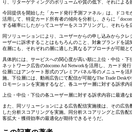
り、リターゲティングのボリュームや質の低下、それによる
今回提供を開始した「カード発行予測ファネル」は、ドコモ
活用して、特定カード所有者の傾向を分析し、さらに「docomo
する確率にしたがってユーザーをスコアリングし、それらを
同ソリューションにより、ユーザーからの申し込みからクレ
ーザーに訴求することはもちろんのこと、対象ブランドを認
在層にも、それぞれの層に適した異なるアプローチが可能と
具体的には、サービスへの関心度が高い順に上位・中位・下
ネットワーク広告のdocomo Ad Networkを活用し、
位層にはアンケート形式のプレミアパネル等のメニューを活
施。下位層には、動画広告にて配信が可能なThe Trade Desk
ロモーションを実施するなど、各ユーザー層に対する訴求内
上位・中位・下位の各ユーザー層に対する訴求内容に最適な媒
また、同ソリューションによる広告配信実施後は、その広告配信結
した分析スコアリングを実施。同分析スコアリングと広告配
客拡大・獲得効率の最適化が期待できるそうだ。