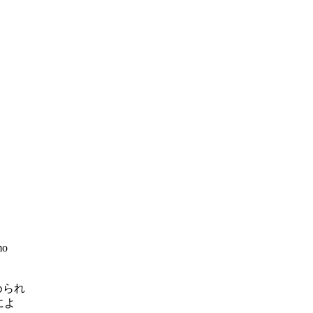
o
められ
によ