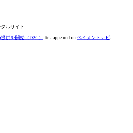
ータルサイト
提供を開始（D2C）
first appeared on
ペイメントナビ
.