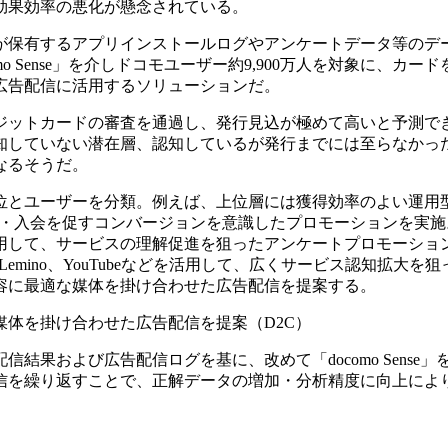
効果効率の悪化が懸念されている。
が保有するアプリインストールログやアンケートデータ等のデ
 Sense」を介しドコモユーザー約9,900万人を対象に、カード
広告配信に活用するソリューションだ。
ジットカードの審査を通過し、発行見込が極めて高いと予測で
知していない潜在層、認知しているが発行までには至らなかっ
なるそうだ。
位とユーザーを分類。例えば、上位層には獲得効率のよい運用
カード発行・入会を促すコンバージョンを意識したプロモーションを実
用して、サービスの理解促進を狙ったアンケートプロモーショ
やLemino、YouTubeなどを活用して、広くサービス認知拡大を
容に最適な媒体を掛け合わせた広告配信を提案する。
体を掛け合わせた広告配信を提案（D2C）
果および広告配信ログを基に、改めて「docomo Sense」
信を繰り返すことで、正解データの増加・分析精度に向上によ