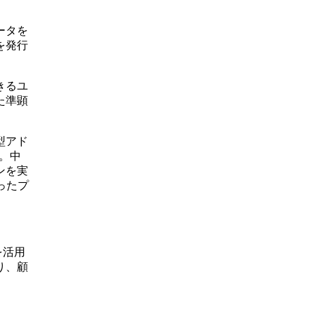
ータを
を発行
きるユ
た準顕
型アド
施。中
ンを実
狙ったプ
を活用
り、顧