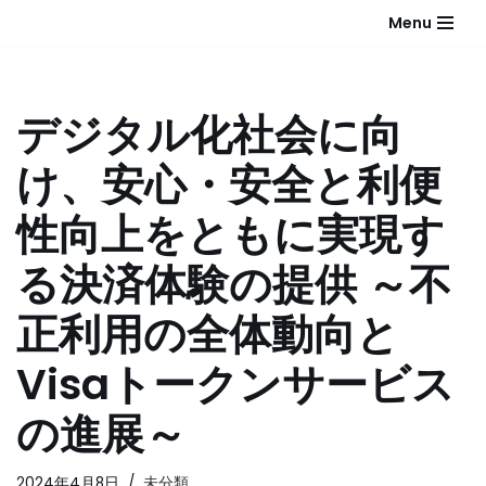
Menu
コ
ン
テ
デジタル化社会に向
ン
ツ
け、安心・安全と利便
へ
ス
性向上をともに実現す
キ
ッ
る決済体験の提供 ～不
プ
正利用の全体動向と
Visaトークンサービス
の進展～
2024年4月8日
未分類