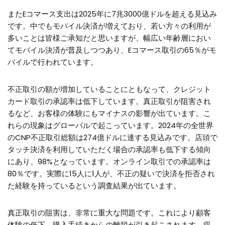
またEコマース支出は2025年に7兆3000億ドルを超える見込み
です。中でもモバイル決済が増えており、若い方々の利用が
多いことは皆様ご承知だと思いますが、幅広い年齢層におい
てモバイル決済が普及しつつあり、Eコマース取引の65％がモ
バイルで行われています。
不正取引の額が増加していることにともなって、クレジット
カード取引の承認率は低下しています。真正取引が阻害され
るなど、お客様の体験にもマイナスの影響が出ています。こ
れらの現象はグローバルで起こっています。2024年の全世界
のCNP不正取引総額は274億ドルに達する見込みです。店頭で
タッチ決済を利用していただく場合の承認率も低下する傾向
にあり、98%となっています。オンライン取引での承認率は
80％です。実際に15人に1人が、不正の疑いで決済を拒否され
た経験を持っているという調査結果が出ています。
真正取引の阻害は、非常に重大な問題です。これにより顧客
体験の低下、購入手続きからの離脱が引き起こされます。収