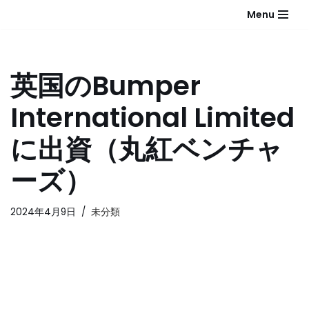
Menu
コ
ン
テ
英国のBumper
ン
ツ
International Limited
へ
ス
に出資（丸紅ベンチャ
キ
ッ
ーズ）
プ
2024年4月9日
未分類