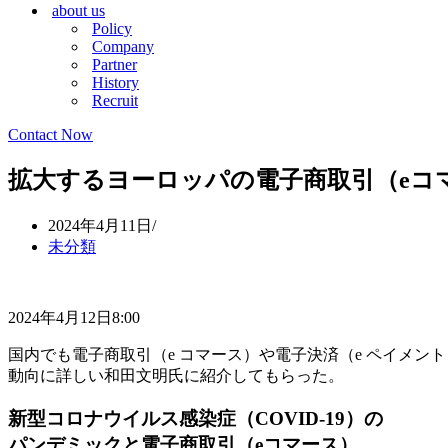
about us
シ
ョ
Policy
ョ
ン
Company
ン
メ
Partner
メ
ニ
History
ニ
ュ
Recruit
ュ
ー
ー
Contact Now
拡大するヨーロッパの電子商取引（eコ
2024年4月11日
未分類
2024年4月12日8:00
国内でも電子商取引（e コマース）や電子決済（e ペイメ
動向に詳しい和田文明氏に紹介してもらった。
新型コロナウイルス感染症（COVID-19）の
パンデミックと電子商取引（eコマース）