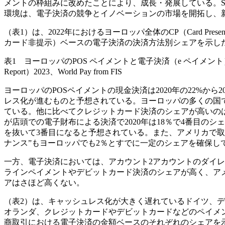
メントの枠組みに改めたことにより、成長・発展している。SE
環境は、電子決済の競争とイノベーションの市場を開拓し、
（表1）は、2022年におけるヨーロッパ全体のCP（Card Presen
カード非提示）ベースの電子決済の決済方法別シェアを示し
表1 ヨーロッパのPOS ペイメントと電子決済（e ペイメント）の 決済
Report）2023、World Pay from FIS
ヨーロッパのPOSペイメントの現金決済は2020年の22%から
レス化が進むものと予想されている。ヨーロッパの多くの国で
ている。他に比べてクレジットカード決済のシェアが高いの
が店頭での電子財布による決済で2020年は18％で4番目のシ
を抜いて3番目になると予想されている。また、アメリカで取り
ナンス”もヨーロッパでも2％とすでに一定のシェアを確保し
一方、電子決済においては、アカウント2アカウントのダイ
ラインペイメントやデビットカード決済のシェアが高く、ア
アはさほど高くない。
（表2）は、キャッシュレス化が大きく遅れているドイツ、
オランダ、クレジットカードやデビットカードなどのペイメン
商取引における電子決済の金額ベースのそれぞれのシェアを