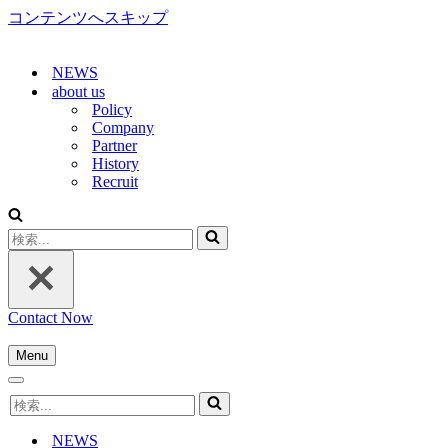
コンテンツへスキップ
NEWS
about us
Policy
Company
Partner
History
Recruit
検
索...
Contact Now
Menu
ナ
ナ
ビ
検
ビ
ゲ
索...
ゲ
ー
NEWS
ー
シ