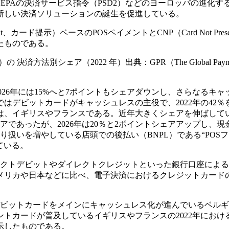
PAの決済サービス指令（PSD2）などのヨーロッパの進化す
新しい決済ソリューションの誕生を促進している。
t、カード提示）ベースのPOSペイメントとCNP（Card Not Prese
たものである。
方法別シェア（2022 年）出典：GPR（The Global Payme
2026年には15%へと7ポイントもシェアダウンし、さらなるキャ
はデビットカードがキャッシュレスの主役で、2022年の42％
は、イギリスやフランスである。近年大きくシェアを伸ばして
ェアであったが、2026年は20％と2ポイントシェアアップし、現
扱いを増やしている店頭での後払い（BNPL）である“POS
ている。
レクトデビットやダイレクトクレジットといった銀行口座によ
メリカや日本などに比べ、電子決済におけるクレジットカード
デビットカードをメインにキャッシュレス化が進んでいるベル
トカードが普及しているイギリスやフランスの2022年におけ
示したものである。