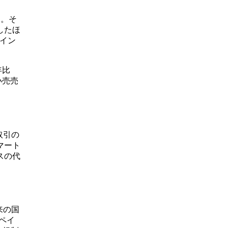
た。そ
したほ
イン
年比
小売売
取引の
マート
スの代
来の国
のペイ