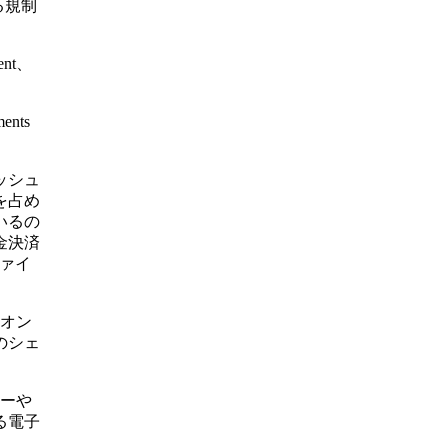
る規制
nt、
nts
ッシュ
を占め
いるの
金決済
ファイ
るオン
のシェ
ギーや
る電子