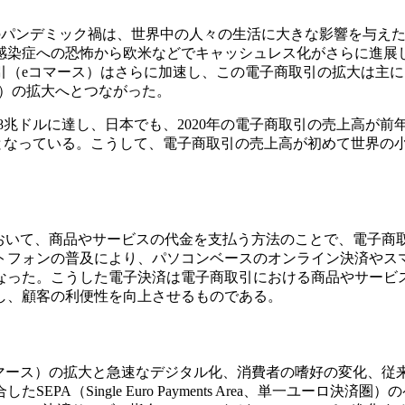
ス）のパンデミック禍は、世界中の人々の生活に大きな影響を与え
感染症への恐怖から欧米などでキャッシュレス化がさらに進展
引（eコマース）はさらに加速し、この電子商取引の拡大は主に
済）の拡大へとつながった。
28兆ドルに達し、日本でも、2020年の電子商取引の売上高が前
び率となっている。こうして、電子商取引の売上高が初めて世界の
おいて、商品やサービスの代金を支払う方法のことで、電子商
トフォンの普及により、パソコンベースのオンライン決済やス
なった。こうした電子決済は電子商取引における商品やサービ
し、顧客の利便性を向上させるものである。
マース）の拡大と急速なデジタル化、消費者の嗜好の変化、従
Single Euro Payments Area、単一ユーロ決済圏）