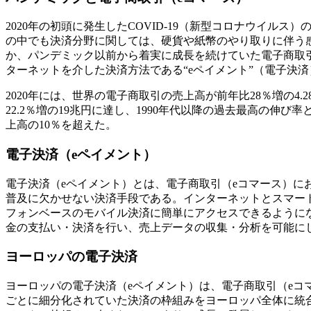
2020年の初頭に発生したCOVID-19（新型コロナウイル
の中でも決済分野に関しては、硬貨や紙幣のやり取りに伴う
か、パンデミック以前から着実に成長を続けていた電子商取
ターネットを介した決済方法である“eペイメント”（電子決
2020年には、世界の電子商取引の売上高が前年比28％増の4.
22.2％増の19兆円に達し、1990年代以降の過去最高の伸
上高の10％を超えた。
電子決済（eペイメント）
電子決済（eペイメント）とは、電子商取引（eコマース）に
普及に欠かせない決済手段である。インターネットとスマー
フォンベースのモバイル決済に簡単にアクセスできるように
金の支払い・決済を行い、売上データの収集・分析を可能に
ヨーロッパの電子決済
ヨーロッパの電子決済（eペイメント）は、電子商取引（eコ
ごとに細分化されていた決済の枠組みをヨーロッパ全体に統合したSEPA（