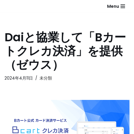
Menu
コ
ン
テ
Daiと協業して「Bカー
ン
ツ
トクレカ決済」を提供
へ
ス
（ゼウス）
キ
ッ
2024年4月11日
未分類
プ