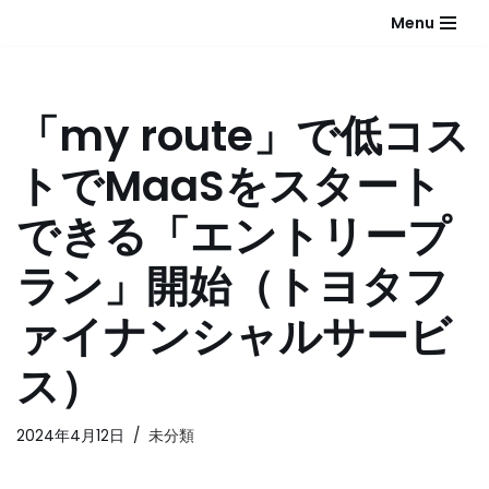
Menu
コ
ン
テ
「my route」で低コス
ン
ツ
トでMaaSをスタート
へ
ス
できる「エントリープ
キ
ッ
ラン」開始（トヨタフ
プ
ァイナンシャルサービ
ス）
2024年4月12日
未分類