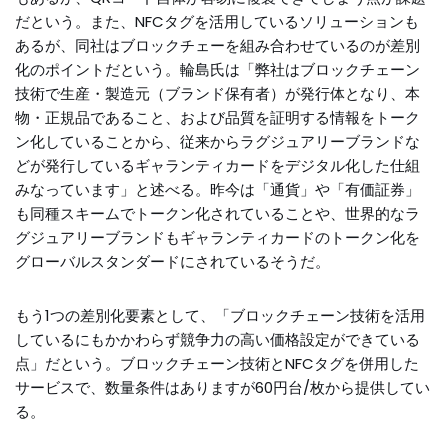
だという。また、NFCタグを活用しているソリューションも
あるが、同社はブロックチェーを組み合わせているのが差別
化のポイントだという。輪島氏は「弊社はブロックチェーン
技術で生産・製造元（ブランド保有者）が発行体となり、本
物・正規品であること、および品質を証明する情報をトーク
ン化していることから、従来からラグジュアリーブランドな
どが発行しているギャランティカードをデジタル化した仕組
みなっています」と述べる。昨今は「通貨」や「有価証券」
も同種スキームでトークン化されていることや、世界的なラ
グジュアリーブランドもギャランティカードのトークン化を
グローバルスタンダードにされているそうだ。
もう1つの差別化要素として、「ブロックチェーン技術を活用
しているにもかかわらず競争力の高い価格設定ができている
点」だという。ブロックチェーン技術とNFCタグを併用した
サービスで、数量条件はありますが60円台/枚から提供してい
る。