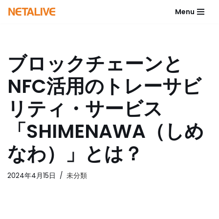
Menu
コ
ン
テ
ブロックチェーンと
ン
ツ
NFC活用のトレーサビ
へ
ス
リティ・サービス
キ
ッ
「SHIMENAWA（しめ
プ
なわ）」とは？
2024年4月15日
未分類