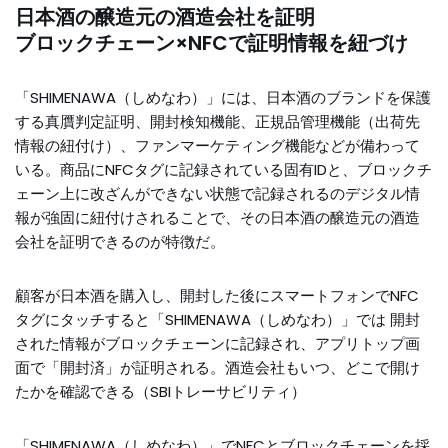
日本酒の醸造元の酒造会社を証明
ブロックチェーン×NFCで証明情報を紐づけ
「SHIMENAWA（しめなわ）」には、日本酒のブランドを保護
する真贋判定証明、開封検知機能、正規品管理機能（出荷先
情報の紐付け）、ファンマーケティング機能などが備わって
いる。商品にNFCタグに記録されている固有IDと、ブロックチ
ェーン上に改ざんができない状態で記録されるのデジタル情
報が強固に紐付けされることで、その日本酒の醸造元の酒造
会社を証明できるのが特徴だ。
顧客が日本酒を購入し、開封した後にスマートフォンでNFC
タグにタッチすると「SHIMENAWA（しめなわ）」では 開封
された情報がブロックチェーンに記録され、アプリトップ画
面で「開封済」が証明される。酒造会社もいつ、どこで開け
たかを確認できる（SBIトレーサビリティ）
「SHIMENAWA（しめなわ）」でNFCとブロックチェーンを採