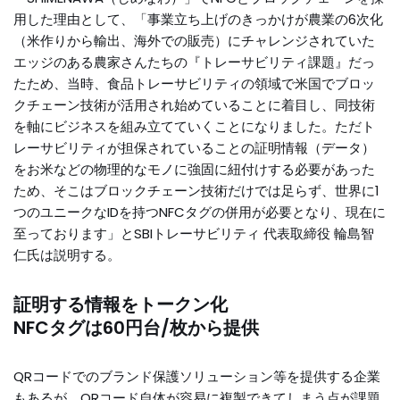
用した理由として、「事業立ち上げのきっかけが農業の6次化
（米作りから輸出、海外での販売）にチャレンジされていた
エッジのある農家さんたちの『トレーサビリティ課題』だっ
たため、当時、食品トレーサビリティの領域で米国でブロッ
クチェーン技術が活用され始めていることに着目し、同技術
を軸にビジネスを組み立てていくことになりました。ただト
レーサビリティが担保されていることの証明情報（データ）
をお米などの物理的なモノに強固に紐付けする必要があった
ため、そこはブロックチェーン技術だけでは足らず、世界に1
つのユニークなIDを持つNFCタグの併用が必要となり、現在に
至っております」とSBIトレーサビリティ 代表取締役 輪島智
仁氏は説明する。
証明する情報をトークン化
NFCタグは60円台/枚から提供
QRコードでのブランド保護ソリューション等を提供する企業
もあるが、QRコード自体が容易に複製できてしまう点が課題