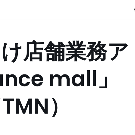
向け店舗業務ア
ce mall」
TMN）