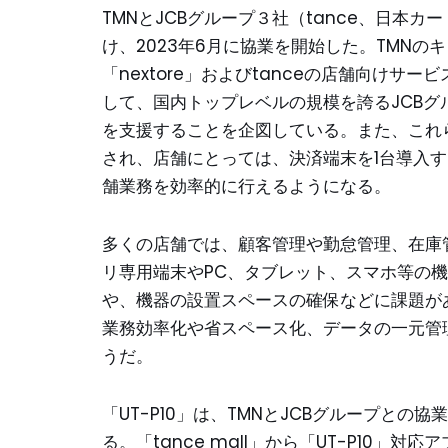
TMNとJCBグループ３社（tance、日本
け、2023年6月に協業を開始した。TMN
「nextore」およびtanceの店舗向けサー
して、国内トップレベルの規模を誇るJCBグ
を支援することを企図している。また、これら
され、店舗にとっては、決済端末を1台導入
舗業務を効率的に行えるようになる。
多くの店舗では、顧客管理や勤怠管理、在庫
リ専用端末やPC、タブレット、スマホ等の
や、機器の設置スペースの確保などに課題が
業務効率化や省スペース化、データの一元管
うだ。
「UT-P10」は、TMNとJCBグループとの
る。「tance mall」から「UT-P10」対