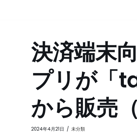
コ
ン
テ
決済端末
ン
ツ
へ
ス
プリが「tan
キ
ッ
プ
から販売（
2024年4月21日
未分類