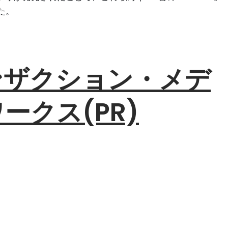
た。
ンザクション・メデ
ークス(PR)