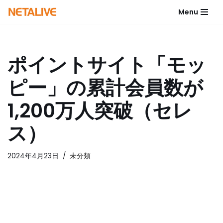
Menu
コ
ン
テ
ポイントサイト「モッ
ン
ツ
ピー」の累計会員数が
へ
ス
1,200万人突破（セレ
キ
ッ
ス）
プ
2024年4月23日
未分類