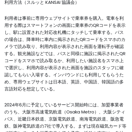
利用方法（スルッと KANSAI 協議会）
利用者は事前に専用ウェブサイトで乗車券を購入。電車を利
用する際はスマートフォンの画面に乗車券のQRコードを表示
し、駅に設置された対応改札機にタッチして乗車する。バス
の場合は、降車時に車内に掲示されたQRコードをスマホのカ
メラで読み取り、利用内容が表示された画面を運転手が確認
する。観光施設などでは、バスと同様に施設に掲示されたQR
コードをスマホで読み取るか、利用したい施設名をスマホ上
で選択し、利用内容が表示された画面を施設のスタッフに確
認してもらい入場する。インバウンドにも利用してもらうた
め、専用ウェブサイトは日本語、英語、中国語、韓国語の多
言語対応を想定している。
2024年6月に予定しているサービス開始時には、加盟事業者
のうち、大阪市高速電気軌道（Osaka Metro）、大阪シティ
バス、近畿日本鉄道、京阪電気鉄道、南海電気鉄道、阪急電
鉄、阪神電気鉄道の7社で導入する。まずは現在磁気カード等