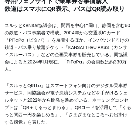
専用ウェブサイトで乗車券を事前購入
鉄道はスマホにQR表示、バスはQR読み取り
スルッとKANSAI協議会は、関西を中心に岡山、静岡を含む60
の鉄道・バス事業者で構成。2004年から交通系ICカード
「PiTaPa（ピタパ）」を展開するほか、インバウンド向けの
鉄道・バス乗り放題チケット「KANSAI THRU PASS（カンサ
イスルーパス）」などの企画乗車券を販売している。同協議
会によると2024年1月現在、「PiTaPa」の会員数は約330万
人。
「スルッとQRtto」はスマートフォン向けのデジタル乗車券
サービス。同協議会が電子決済システムなどを手がけるウェ
ルネットと2022年から開発を進めている。ネーミングコンセ
プトは「QR＋くるっとまわる」。QRコードを活用して「くる
っと関西一円を楽しめる」、「さまざまなところへお出掛け
する感覚」を表した。