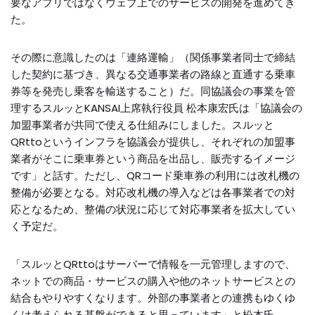
要なアプリではなくウェブ上でのサービスの開発を進めてき
た。
その際に意識したのは「連絡運輸」（関係事業者同士で締結
した契約に基づき、異なる交通事業者の路線と直通する乗車
券等を発売し乗客を輸送すること）だ。同協議会の事業を管
理するスルッとKANSAI上席執行役員 松本康宏氏は「協議会の
加盟事業者が共同で使える仕組みにしました。スルッと
QRttoというインフラを協議会が提供し、それぞれの加盟事
業者がそこに乗車券という商品を出品し、販売するイメージ
です」と話す。ただし、QRコード乗車券の利用には改札機の
整備が必要となる。対応改札機の導入などは各事業者での対
応となるため、整備の状況に応じて対応事業者を拡大してい
く予定だ。
「スルッとQRttoはサーバーで情報を一元管理しますので、
ネットでの商品・サービスの購入や他のネットサービスとの
結合もやりやすくなります。外部の事業者との連携もゆくゆ
くは考えられる基盤ができると思っています」と松本氏。