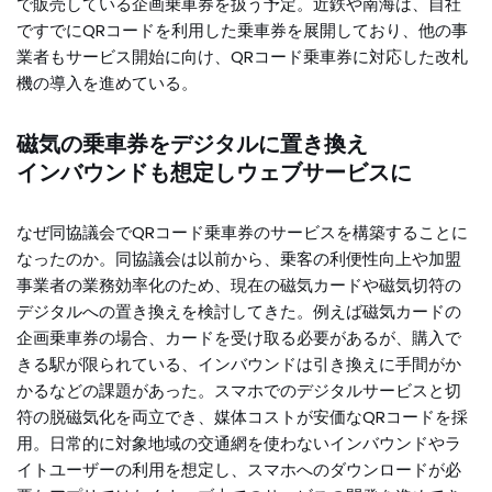
で販売している企画乗車券を扱う予定。近鉄や南海は、自社
ですでにQRコードを利用した乗車券を展開しており、他の事
業者もサービス開始に向け、QRコード乗車券に対応した改札
機の導入を進めている。
磁気の乗車券をデジタルに置き換え
インバウンドも想定しウェブサービスに
なぜ同協議会でQRコード乗車券のサービスを構築することに
なったのか。同協議会は以前から、乗客の利便性向上や加盟
事業者の業務効率化のため、現在の磁気カードや磁気切符の
デジタルへの置き換えを検討してきた。例えば磁気カードの
企画乗車券の場合、カードを受け取る必要があるが、購入で
きる駅が限られている、インバウンドは引き換えに手間がか
かるなどの課題があった。スマホでのデジタルサービスと切
符の脱磁気化を両立でき、媒体コストが安価なQRコードを採
用。日常的に対象地域の交通網を使わないインバウンドやラ
イトユーザーの利用を想定し、スマホへのダウンロードが必