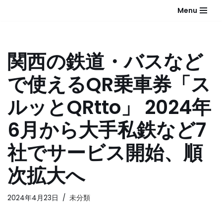
Menu
コ
ン
テ
関西の鉄道・バスなど
ン
ツ
で使えるQR乗車券「ス
へ
ス
ルッとQRtto」 2024年
キ
ッ
6月から大手私鉄など7
プ
社でサービス開始、順
次拡大へ
2024年4月23日
未分類