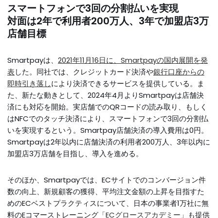
スマートフォンで3回の分割払いを実現
対面は2年で利用者200万人、3年で加盟店3万
店舗目標
Smartpayは、
2021年11月16日に、Smartpayの国内展開を発
表
した。同社では、クレジットカード決済や
銀行口座からの
即時引き落し
により決済できるサービスを提供している。ま
た、新たな動きとして、2024年4月よりSmartpayは店舗決
済にも対応を開始。実店舗でのQRコードの読み取り、もしく
はNFCでのタッチ決済により、スマートフォンで3回の分割払
いを実現するという。Smartpay店舗決済の導入費用は0円。
Smartpayは2年以内に店舗決済の利用者200万人、3年以内に
加盟店3万店舗を目指し、導入を進める。
そのほか、Smartpayでは、ECサイトでのコンバージョン件
数の向上、新規顧客の獲得、平均注文金額の上昇を目指すた
めのECベストプラクティスについて、日本の事業者1万社に無
料のEコマーストレーニング
「ECグロースアカデミー」
も提供