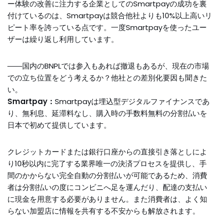
ー体験の改善に注力する企業としてのSmartpayの成功を裏
付けているのは、Smartpayは競合他社よりも10%以上高いリ
ピート率を誇っている点です。一度Smartpayを使ったユー
ザーは繰り返し利用しています。
――国内のBNPLでは参入もあれば撤退もあるが、現在の市場
での立ち位置をどう考えるか？他社との差別化要因も聞きた
い。
Smartpay：
Smartpayは埋込型デジタルファイナンスであ
り、無利息、延滞料なし、購入時の手数料無料の分割払いを
日本で初めて提供しています。
クレジットカードまたは銀行口座からの直接引き落としによ
り10秒以内に完了する業界唯一の決済プロセスを提供し、手
間のかからない完全自動の分割払いが可能であるため、消費
者は分割払いの度にコンビニへ足を運んだり、配達の支払い
に現金を用意する必要がありません。また消費者は、よく知
らない加盟店に情報を共有する不安からも解放されます。