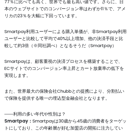
77％に比べても高く、世界でも最も高い値です。さらに、日
本のウェブサイトでのコンバージョン率はわずか11％で、アメ
リカの23％を大幅に下回っています。
Smartpay
利用ユーザーによる購入単価が、非
Smartpay
利用
ユーザーと比較して平均で40%以上増加、他の決済手段と比
較して約3倍（※同社調べ）となるそうだ（Smartpay）
Smartpayは、顧客重視の決済プロセスを構築することで、
ECサイトでのコンバージョン率上昇とカート放棄率の低下を
実現します。
また、世界最大の保険会社Chubbとの提携により、分割払い
で保険を提供する唯一の埋込型金融会社となります。
――利用の多い年代や性別は？
Smartpay：
Smartpayは30歳から45歳の消費者をターゲッ
トにしており、この年齢層が好む加盟店の開拓に注力してい