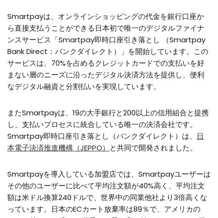
Smartpayは、オンラインショッピングの代金を銀行口座か
ら直接支払うことができる日本初で唯一のデジタルファイナ
ンスサービス「Smartpay即時口座引き落とし （Smartpay
Bank Direct：バンクダイレクト）」を開始しています。この
サービスは、70%を占めるクレジットカードでの支払いを好
まない層のニーズに沿ったデジタル決済方法を提供し、便利
なデジタル融資と分割払いを実現しています。
またSmartpayは、19の大手銀行と200以上の信用組合と提携
し、支払いプロセスに統合している唯一の決済会社です。
Smartpay即時口座引き落とし（バンクダイレクト）は、
日
本電子決済推進機構（JEPPO）
と共同で開発されました。
Smartpayを導入している加盟店では、Smartpayユーザーは
その他のユーザーに比べて平均注文額が40%高く、平均注文
額は米ドル換算240ドルで、世界中の同業他社より3倍高くな
っています。日本のECカート放棄率は89％で、アメリカの