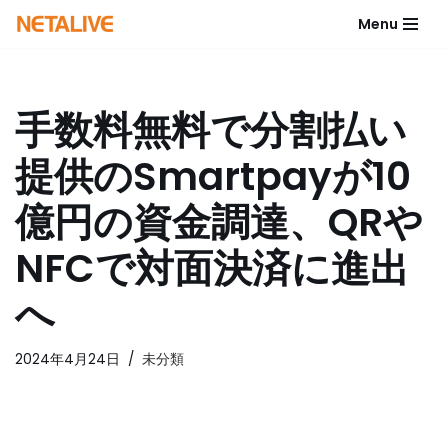
Menu
コ
ン
テ
手数料無料で分割払い
ン
ツ
提供のSmartpayが10
へ
ス
億円の資金調達、QRや
キ
ッ
NFCで対面決済に進出
プ
へ
2024年4月24日
未分類