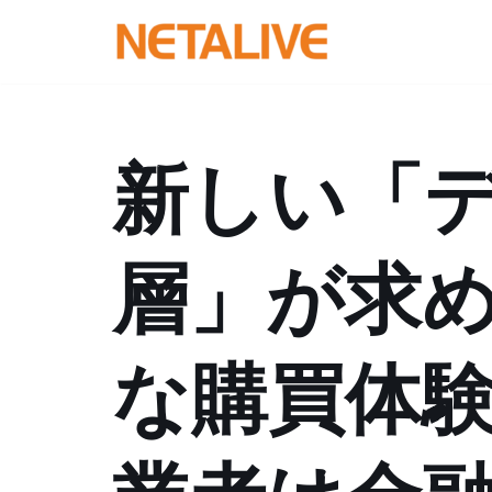
コ
ン
テ
ン
新しい「
ツ
へ
ス
層」が求
キ
ッ
プ
な購買体