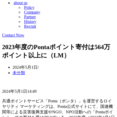
about us
シ
ョ
Policy
ョ
ン
Company
ン
メ
Partner
メ
ニ
History
ニ
ュ
Recruit
ュ
ー
ー
Contact Now
2023年度のPontaポイント寄付は564万
ポイント以上に（LM）
2024年5月1日
未分類
2024年5月1日14:49
共通ポイントサービス「Ponta（ポンタ）」を運営するロイ
ヤリティ マーケティングは、Ponta公式サイトにて、国連機
関等による災害復興支援やNGO、NPO活動への「Pontaポイ