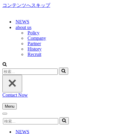
コンテンツへスキップ
NEWS
about us
Policy
Company
Partner
History
Recruit
検
索...
Contact Now
Menu
ナ
ナ
ビ
検
ビ
ゲ
索...
ゲ
ー
NEWS
ー
シ