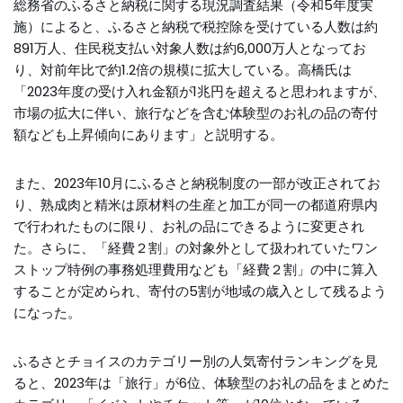
総務省のふるさと納税に関する現況調査結果（令和5年度実
施）によると、ふるさと納税で税控除を受けている人数は約
891万人、住民税支払い対象人数は約6,000万人となってお
り、対前年比で約1.2倍の規模に拡大している。高橋氏は
「2023年度の受け入れ金額が1兆円を超えると思われますが、
市場の拡大に伴い、旅行などを含む体験型のお礼の品の寄付
額なども上昇傾向にあります」と説明する。
また、2023年10月にふるさと納税制度の一部が改正されてお
り、熟成肉と精米は原材料の生産と加工が同一の都道府県内
で行われたものに限り、お礼の品にできるように変更され
た。さらに、「経費２割」の対象外として扱われていたワン
ストップ特例の事務処理費用なども「経費２割」の中に算入
することが定められ、寄付の5割が地域の歳入として残るよう
になった。
ふるさとチョイスのカテゴリー別の人気寄付ランキングを見
ると、2023年は「旅行」が6位、体験型のお礼の品をまとめた