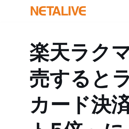
コ
ン
テ
ン
楽天ラク
ツ
へ
ス
売すると
キ
ッ
プ
カード決