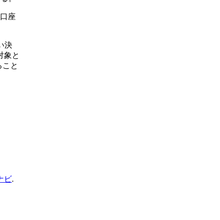
行口座
い決
対象と
ること
ナビ
.