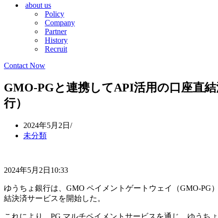
about us
シ
ョ
Policy
ョ
ン
Company
ン
メ
Partner
メ
ニ
History
ニ
ュ
Recruit
ュ
ー
ー
Contact Now
GMO-PGと連携してAPI活用の口座直結決
行）
2024年5月2日
未分類
2024年5月2日10:33
ゆうちょ銀行は、GMO ペイメントゲートウェイ（GMO-PG
結決済サービスを開始した。
これにより、PG マルチペイメントサービスを通じ、ゆうち