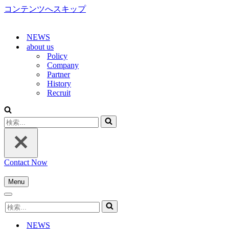
コンテンツへスキップ
NEWS
about us
Policy
Company
Partner
History
Recruit
検
索...
Contact Now
Menu
ナ
ナ
ビ
検
ビ
ゲ
索...
ゲ
ー
NEWS
ー
シ