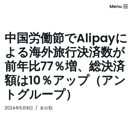
Menu
コ
ン
テ
中国労働節でAlipayに
ン
ツ
よる海外旅行決済数が
へ
ス
前年比77％増、総決済
キ
ッ
額は10％アップ（アン
プ
トグループ）
2024年5月8日
未分類