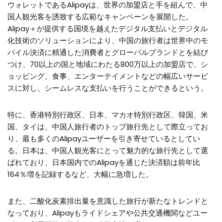
ウォレットであるAlipayは、世界の加盟店と手を組んで、中
国人観光客を誘致する広範なキャンペーンを展開した。
Alipay＋が提供する国境を越えたデジタル支払いとデジタル
化技術のソリューションにより、中国の旅行者は世界中のモ
バイル決済に精通した消費者とグローバルブランドとを結び
つけ、70以上の国と地域にわたる800万以上の加盟店で、シ
ョッピング、食事、エンターテイメントなどの幅広いサービ
スに対し、シームレスな支払いを行うことができるという。
特に、香港特別行政区、日本、マカオ特別行政区、韓国、米
国、タイは、中国人旅行者のトップ旅行先として際立ってお
り、最も多くのAlipayユーザーを引き寄せているとしてい
る。日本は、中国人観光客にとって魅力的な旅行先として選
ばれており、日本国内でのAlipayを通じた決済額は前年比
164％増を記録するなど、大幅に急増した。
また、二酸化炭素排出量を意識した旅行が新たなトレンドと
なっており、Alipayもライドシェアや公共交通機関などユー