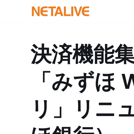
コ
ン
テ
ン
決済機能
ツ
へ
ス
「みずほ W
キ
ッ
プ
リ」リニ