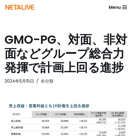
Menu
コ
ン
テ
GMO-PG、対面、非対
ン
ツ
面などグループ総合力
へ
ス
発揮で計画上回る進捗
キ
ッ
2024年5月15日
未分類
プ