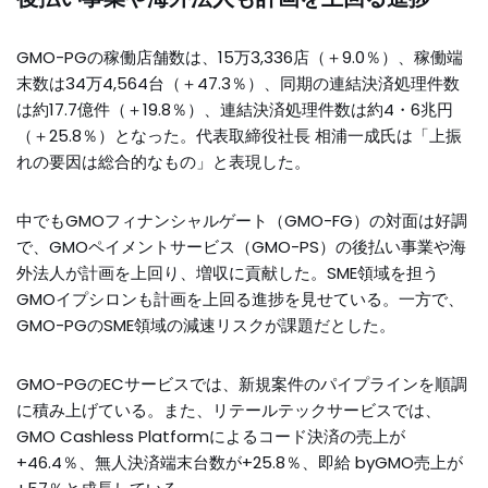
GMO-PGの稼働店舗数は、15万3,336店（＋9.0％）、稼働端
末数は34万4,564台（＋47.3％）、同期の連結決済処理件数
は約17.7億件（＋19.8％）、連結決済処理件数は約4・6兆円
（＋25.8％）となった。代表取締役社長 相浦一成氏は「上振
れの要因は総合的なもの」と表現した。
中でもGMOフィナンシャルゲート（GMO-FG）の対面は好調
で、GMOペイメントサービス（GMO-PS）の後払い事業や海
外法人が計画を上回り、増収に貢献した。SME領域を担う
GMOイプシロンも計画を上回る進捗を見せている。一方で、
GMO-PGのSME領域の減速リスクが課題だとした。
GMO-PGのECサービスでは、新規案件のパイプラインを順調
に積み上げている。また、リテールテックサービスでは、
GMO Cashless Platformによるコード決済の売上が
+46.4％、無人決済端末台数が+25.8％、即給 byGMO売上が