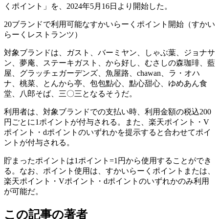
くポイント」を、2024年5月16日より開始した。
20ブランドで利用可能なすかいらーくポイント開始（すかい
らーくレストランツ）
対象ブランドは、ガスト、バーミヤン、しゃぶ葉、ジョナサ
ン、夢庵、ステーキガスト、から好し、むさしの森珈琲、藍
屋、グラッチェガーデンズ、魚屋路、chawan、ラ・オハ
ナ、桃菜、とんから亭、包包點心、點心甜心、ゆめあん食
堂、八郎そば、三〇三となるそうだ。
利用者は、対象ブランドでの支払い時、利用金額の税込200
円ごとに1ポイントが付与される。また、楽天ポイント・V
ポイント・dポイントのいずれかを提示すると合わせてポイ
ントが付与される。
貯まったポイントは1ポイント=1円から使用することができ
る。なお、ポイント使用は、すかいらーくポイントまたは、
楽天ポイント・Vポイント・dポイントのいずれかのみ利用
が可能だ。
この記事の著者