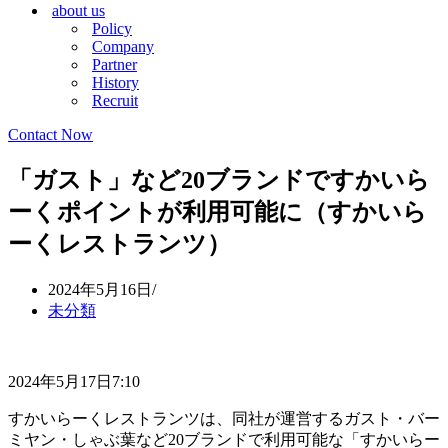
about us
シ
ョ
Policy
ョ
ン
Company
ン
メ
Partner
メ
ニ
History
ニ
ュ
Recruit
ュ
ー
ー
Contact Now
「ガスト」など20ブランドですかいら
ーくポイントが利用可能に（すかいら
ーくレストランツ）
2024年5月16日
未分類
2024年5月17日7:10
すかいらーくレストランツは、同社が運営するガスト・バー
ミヤン・しゃぶ葉など20ブランドで利用可能な「すかいらー