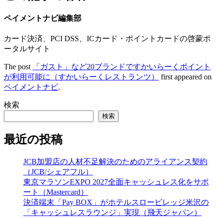
ペイメントナビ編集部
カード決済、PCI DSS、ICカード・ポイントカードの啓蒙ポ
ータルサイト
The post
「ガスト」など20ブランドですかいらーくポイント
が利用可能に（すかいらーくレストランツ）
first appeared on
ペイメントナビ
.
検索
検索
最近の投稿
JCB加盟店の人材不足解決のためのアライアンス契約
（JCB/シェアフル）
東京マラソンEXPO 2027全面キャッシュレス化をサポ
ート（Mastercard）
決済端末「Pay BOX」がホテルスロービレッジ米沢の
「キャッシュレスラウンジ」実現（飛天ジャパン）