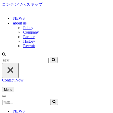
コンテンツへスキップ
NEWS
about us
Policy
Company
Partner
History
Recruit
検
索...
Contact Now
Menu
ナ
ナ
ビ
検
ビ
ゲ
索...
ゲ
ー
NEWS
ー
シ