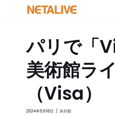
コ
ン
テ
ン
パリで「V
ツ
へ
ス
美術館ラ
キ
ッ
プ
（Visa）
2024年5月16日
未分類