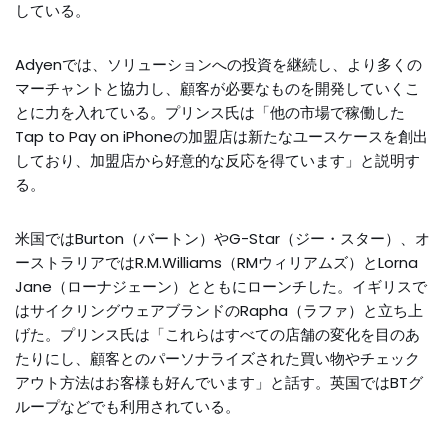
している。
Adyenでは、ソリューションへの投資を継続し、より多くの
マーチャントと協力し、顧客が必要なものを開発していくこ
とに力を入れている。プリンス氏は「他の市場で稼働した
Tap to Pay on iPhoneの加盟店は新たなユースケースを創出
しており、加盟店から好意的な反応を得ています」と説明す
る。
米国ではBurton（バートン）やG-Star（ジー・スター）、オ
ーストラリアではR.M.Williams（RMウィリアムズ）とLorna
Jane（ローナジェーン）とともにローンチした。イギリスで
はサイクリングウェアブランドのRapha（ラファ）と立ち上
げた。プリンス氏は「これらはすべての店舗の変化を目のあ
たりにし、顧客とのパーソナライズされた買い物やチェック
アウト方法はお客様も好んでいます」と話す。英国ではBTグ
ループなどでも利用されている。