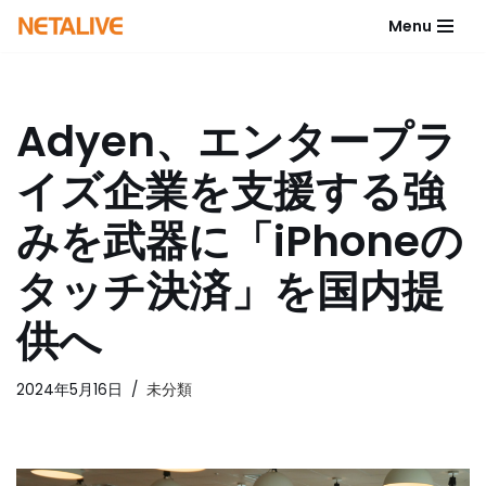
Menu
コ
ン
テ
Adyen、エンタープラ
ン
ツ
イズ企業を支援する強
へ
ス
みを武器に「iPhoneの
キ
ッ
タッチ決済」を国内提
プ
供へ
2024年5月16日
未分類