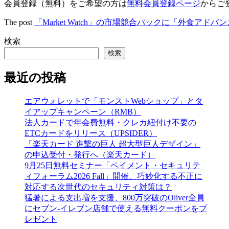
会員登録（無料）をご希望の方は
無料会員登録ページ
からご
The post
「Market Watch」の市場競合パックに「外食アド
検索
検索
最近の投稿
エアウォレットで「モンストWebショップ」とタ
イアップキャンペーン（RMB）
法人カードで年会費無料・クレカ紐付け不要の
ETCカードをリリース（UPSIDER）
「楽天カード 進撃の巨人 超大型巨人デザイン」
の申込受付・発行へ（楽天カード）
9月25日無料セミナー「ペイメント・セキュリテ
ィフォーラム2026 Fall」開催、巧妙化する不正に
対応する次世代のセキュリティ対策は？
猛暑による支出増を支援、800万突破のOliver全員
にセブン‐イレブン店舗で使える無料クーポンをプ
レゼント