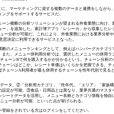
ータをもとに、マーケティングに資する複数のデータと連携をしながら
ィングをサポートするサービスだ。
ェーン横断の分析ソリューションが望まれる外食業態に向け、
ュー」を追加した。家計簿アプリ「レシーカ」から収集したレ
ニュー分析が可能だ。これにより、外食業態における業界分析
の意思決定に利用できるサービスとなった。
横断のメニューランキングとして、例えばハンバーグカテゴリ
。また、メニュー併利用分析では、選択したメニューの併用ラ
、チェーンBで何を購入するかが分かるという。チェーン分析の
チェーンはどこか、レシート単価はいくらかを把握できる。チ
ばチェーンA利用者が最も併用するチェーンを性年代別で見る
ルデータ、②「分析用カテゴリ」「性年代」「エリア」「家族
の設定が可能、③食品・日用品とは異なり、業界共通のマスタ
レシートデータを活用し、メニュー名称とカテゴリ情報を独自
メニュー分析が可能、といった点が挙げられる。
ー登録をされている方はログインをしてください。