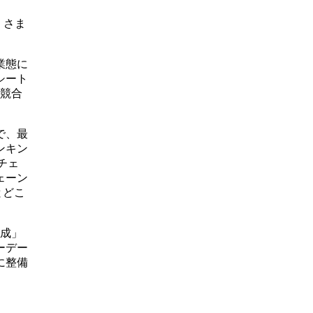
、さま
業態に
シート
や競合
で、最
ンキン
チェ
ェーン
とどこ
構成」
ーデー
に整備