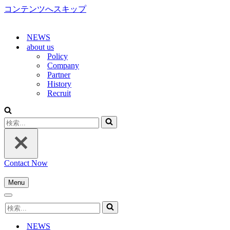
コンテンツへスキップ
NEWS
about us
Policy
Company
Partner
History
Recruit
検
索...
Contact Now
Menu
ナ
ナ
ビ
検
ビ
ゲ
索...
ゲ
ー
NEWS
ー
シ