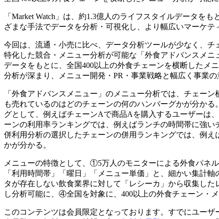
「Market Watch」は、約1.3億人のライフスタイルデ
ざまな手法でデータを分析・可視化し、より幅広いマーケテ
今回は、流通・小売に比べ、データ分析ツールが少なく、チ
特化した競合・メニュー分析が可能な「外食アドバンスメニ
データをもとに、全国400以上の外食チェーンを横断したメ
分析が深まり、メニュー開発・PR・事業戦略と幅広く事業
「外食アドバンスメニュー」のメニュー分析では、チェーン
も売れているのはどのチェーンの何のハンバーグかが分かる
グとして、例えばチェーンAで商品Aを購入するユーザーは
ーンの利用率ランキングでは、例えばランチの時間帯に強い
併利用分析の選択したチェーンの併用ランキングでは、例え
かが分かる。
メニューの特徴として、①5万人のモニターによる外食パネ
「利用時間帯」「曜日」「メニュー単価」と、細かい集計軸
タが存在しない飲食業界に対して「レシーカ」から収集した
し分析可能に、④全国を対象に、400以上の外食チェーン・
このコンテンツは会員限定となっております。すでにユーザ