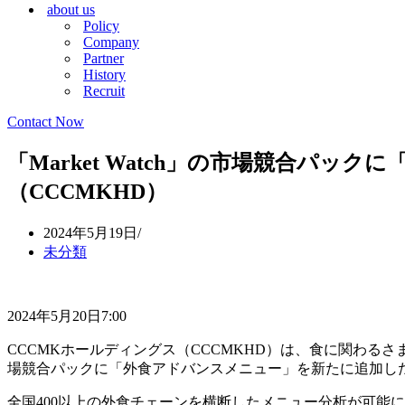
about us
シ
ョ
Policy
ョ
ン
Company
ン
メ
Partner
メ
ニ
History
ニ
ュ
Recruit
ュ
ー
ー
Contact Now
「Market Watch」の市場競合パッ
（CCCMKHD）
2024年5月19日
未分類
2024年5月20日7:00
CCCMKホールディングス（CCCMKHD）は、食に関わるさまざ
場競合パックに「外食アドバンスメニュー」を新たに追加し
全国400以上の外食チェーンを横断したメニュー分析が可能に（