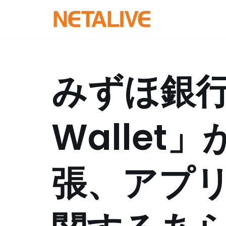
コ
ン
テ
ン
みずほ銀
ツ
へ
ス
Wallet
キ
ッ
プ
張、アプリ