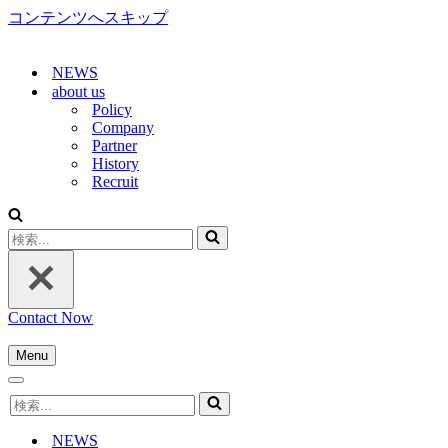
コンテンツへスキップ
NEWS
about us
Policy
Company
Partner
History
Recruit
検
索...
Contact Now
Menu
ナ
ナ
ビ
検
ビ
ゲ
索...
ゲ
ー
NEWS
ー
シ