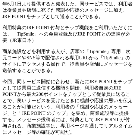
年6月1日より提供すると発表した。同サービスでは、利用者
は従業員や店舗に宛てた感謝や応援のメッセージに加え、
JRE POINTをチップとして送ることができる。
利用特典のJRE POINT付与とチップ機能をご利用いただくに
は、「TipSmile」への会員登録及びJRE POINTとの連携が必
要（JR東日本）
商業施設などを利用する人が、店頭の「TipSmile」専用二次
元コードやSNS等で配信される専用URLから「TipSmile」の
サイトにアクセスする操作で、従業員や店舗にメッセージを
送信することができる。
今回、同サービス開始に合わせ、新たにJRE POINTをチップ
として従業員に送信する機能を開始。利用者自身のJRE
POINTから最大200ポイントをチップとして従業員に送るこ
とで、良いサービスを受けたときに感謝や応援の思いを伝え
ることが可能だという。利用者の「感謝や応援のメッセー
ジ」と「JRE POINT のチップ」を集め、商業施設等に提供
する。メッセージ投稿者には、特典として JRE POINT が付
与される。商業施設等は、専用ページを通してリアルタイム
にメッセージ等の確認が可能だ。