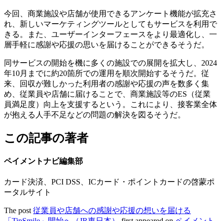
今回、商業施設や店舗が使用できるアンケート機能が拡充さ
れ、新しいマーケティングツールとしてもサービスを利用で
きる。また、ユーザーインターフェースをより最適化し、一
層手軽に感謝や応援の思いを届けることができるそうだ。
同サービスの開始を機に多くの施設での展開を拡大し、2024
年10月までに約20箇所での運用を順次開始するそうだ。従
来、回収が難しかった利用者の感謝や応援の声を数多く集
め、従業員や店舗に届けることで、商業施設等のES（従業
員満足度）向上を支援するという。これにより、接客業全体
が抱える人手不足などの問題の解決を図るそうだ。
この記事の著者
ペイメントナビ編集部
カード決済、PCI DSS、ICカード・ポイントカードの啓蒙ポ
ータルサイト
The post
従業員や店舗への感謝や応援の想いを届ける
「TipSmile」開始へ（JR東日本）
first appeared on
ペイメント