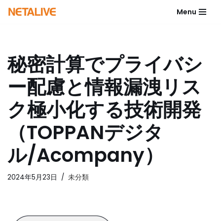
Menu
コ
ン
テ
秘密計算でプライバシ
ン
ツ
ー配慮と情報漏洩リス
へ
ス
ク極小化する技術開発
キ
ッ
（TOPPANデジタ
プ
ル/Acompany）
2024年5月23日
未分類