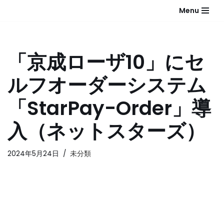
Menu
コ
ン
テ
「京成ローザ10」にセ
ン
ツ
ルフオーダーシステム
へ
ス
「StarPay-Order」導
キ
ッ
入（ネットスターズ）
プ
2024年5月24日
未分類