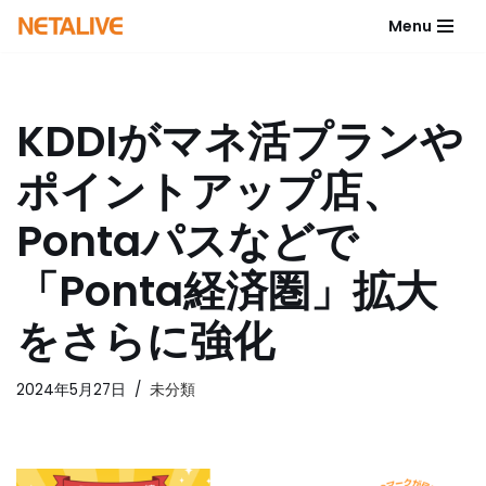
Menu
コ
ン
テ
KDDIがマネ活プランや
ン
ツ
ポイントアップ店、
へ
ス
Pontaパスなどで
キ
ッ
「Ponta経済圏」拡大
プ
をさらに強化
2024年5月27日
未分類