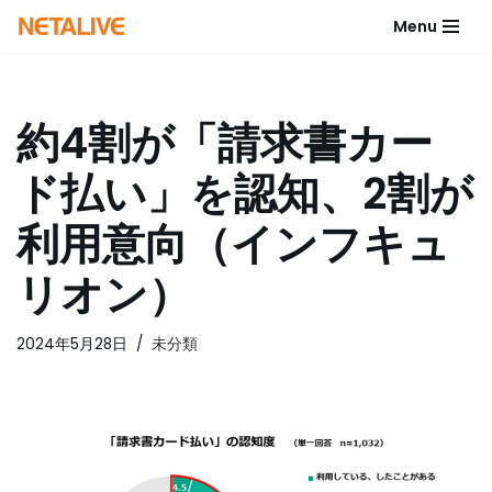
Menu
コ
ン
テ
約4割が「請求書カー
ン
ツ
ド払い」を認知、2割が
へ
ス
利用意向（インフキュ
キ
ッ
リオン）
プ
2024年5月28日
未分類