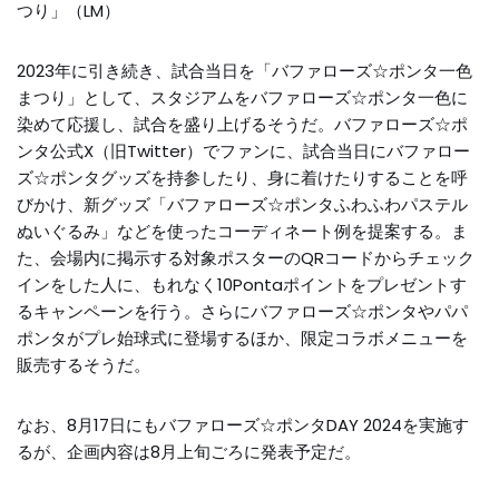
つり」（LM）
2023年に引き続き、試合当日を「バファローズ☆ポンタ一色
まつり」として、スタジアムをバファローズ☆ポンタ一色に
染めて応援し、試合を盛り上げるそうだ。バファローズ☆ポ
ンタ公式X（旧Twitter）でファンに、試合当日にバファロー
ズ☆ポンタグッズを持参したり、身に着けたりすることを呼
びかけ、新グッズ「バファローズ☆ポンタふわふわパステル
ぬいぐるみ」などを使ったコーディネート例を提案する。ま
た、会場内に掲示する対象ポスターのQRコードからチェック
インをした人に、もれなく10Pontaポイントをプレゼントす
るキャンペーンを行う。さらにバファローズ☆ポンタやパパ
ポンタがプレ始球式に登場するほか、限定コラボメニューを
販売するそうだ。
なお、8月17日にもバファローズ☆ポンタDAY 2024を実施す
るが、企画内容は8月上旬ごろに発表予定だ。