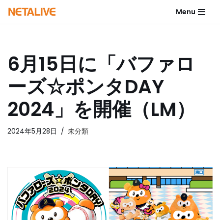
Menu
コ
ン
テ
6月15日に「バファロ
ン
ツ
ーズ☆ポンタDAY
へ
ス
2024」を開催（LM）
キ
ッ
2024年5月28日
未分類
プ