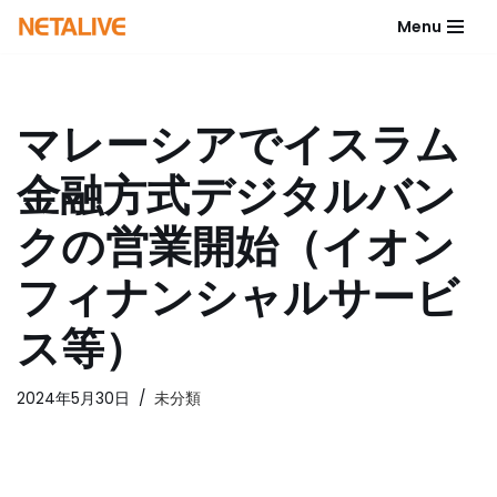
Menu
コ
ン
テ
マレーシアでイスラム
ン
ツ
金融方式デジタルバン
へ
ス
クの営業開始（イオン
キ
ッ
フィナンシャルサービ
プ
ス等）
2024年5月30日
未分類