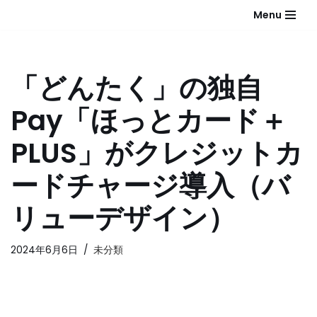
Menu
コ
ン
テ
「どんたく」の独自
ン
ツ
Pay「ほっとカード＋
へ
ス
PLUS」がクレジットカ
キ
ッ
ードチャージ導入（バ
プ
リューデザイン）
2024年6月6日
未分類