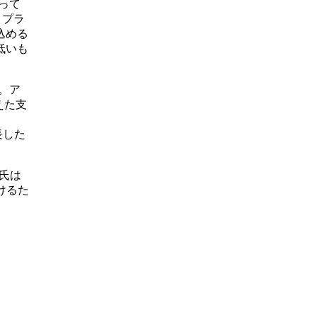
って
・プラ
込める
低いも
る。ア
えた支
、
長した
ー氏は
けるた