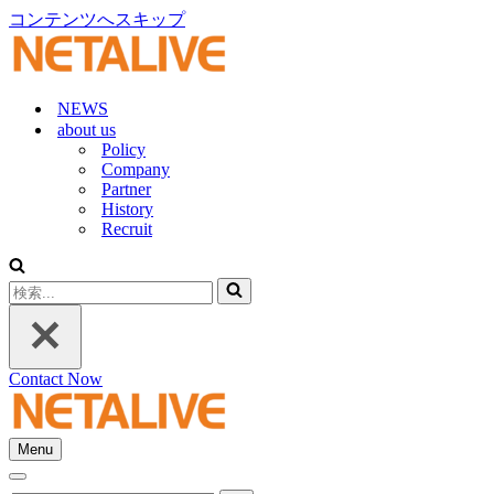
コンテンツへスキップ
NEWS
about us
Policy
Company
Partner
History
Recruit
検
索...
Contact Now
Menu
ナ
ナ
ビ