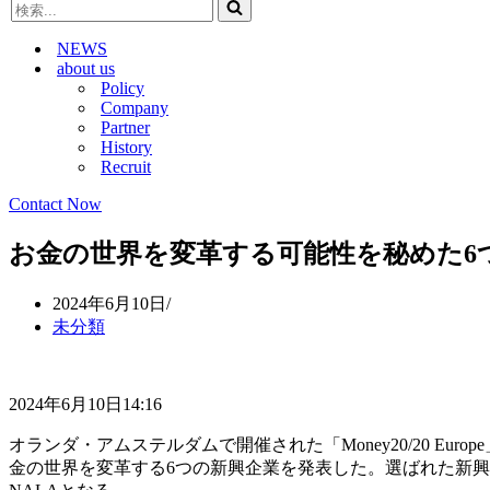
検
ビ
ゲ
索...
ゲ
ー
NEWS
ー
シ
about us
シ
ョ
Policy
ョ
ン
Company
ン
メ
Partner
メ
ニ
History
ニ
ュ
Recruit
ュ
ー
ー
Contact Now
お金の世界を変革する可能性を秘めた6つの新興
2024年6月10日
未分類
2024年6月10日14:16
オランダ・アムステルダムで開催された「Money20/20 Eur
金の世界を変革する6つの新興企業を発表した。選ばれた新興企業は、Flexvel