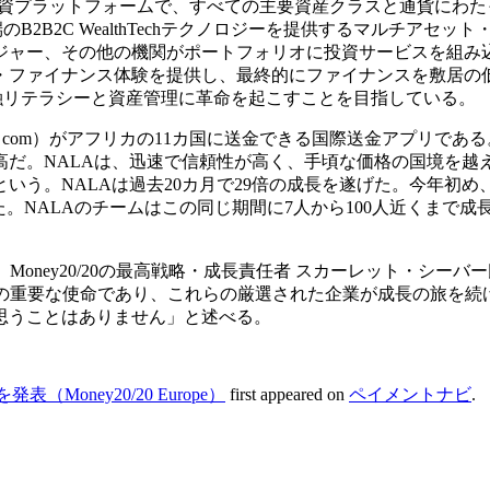
スの投資プラットフォームで、すべての主要資産クラスと通貨にわた
B2B2C WealthTechテクノロジーを提供するマルチアセット
ジャー、その他の機関がポートフォリオに投資サービスを組み
・ファイナンス体験を提供し、最終的にファイナンスを敷居の
金融リテラシーと資産管理に革命を起こすことを目指している。
fiki. com）がアフリカの11カ国に送金できる国際送金アプリであ
だ。NALAは、迅速で信頼性が高く、手頃な価格の国境を越
う。NALAは過去20カ月で29倍の成長を遂げた。今年初め
た。NALAのチームはこの同じ期間に7人から100人近くまで成
。Money20/20の最高戦略・成長責任者 スカーレット・シーバ
/20の重要な使命であり、これらの厳選された企業が成長の旅を続
思うことはありません」と述べる。
oney20/20 Europe）
first appeared on
ペイメントナビ
.