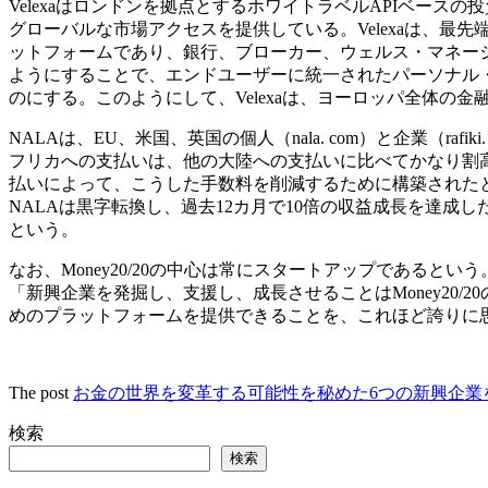
Velexaはロンドンを拠点とするホワイトラベルAPIベー
グローバルな市場アクセスを提供している。Velexaは、最先端の
ットフォームであり、銀行、ブローカー、ウェルス・マネー
ようにすることで、エンドユーザーに統一されたパーソナル
のにする。このようにして、Velexaは、ヨーロッパ全体の
NALAは、EU、米国、英国の個人（nala. com）と企業（ra
フリカへの支払いは、他の大陸への支払いに比べてかなり割高
払いによって、こうした手数料を削減するために構築されたとい
NALAは黒字転換し、過去12カ月で10倍の収益成長を達成し
という。
なお、Money20/20の中心は常にスタートアップであるという
「新興企業を発掘し、支援し、成長させることはMoney20
めのプラットフォームを提供できることを、これほど誇りに
The post
お金の世界を変革する可能性を秘めた6つの新興企業を発表（M
検索
検索