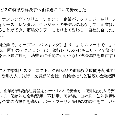
ービスの特徴や解決すべき課題について発表した
・ファイナンシング・ソリューションで、企業がテクノロジーをリー
なリース、レンタル、クレジットのモデルのおかげで、企業は
ることができ、市場のシフトによりよく対応し、自社に合った
う。
メント新興企業で、オープン・バンキングにより、よりスマートで、よ
る。 同社のテクノロジーは、銀行レベルのセキュリティで資金
を最小限に抑え、消費者に手間のかからない決済体験を提供す
化することで規制リスク、コスト、金融商品の市場投入時間を削減す
oreは欧州の大手銀行、投資顧問会社、保険会社など幅広い金融機
ップで、企業が伝統的な資産をシームレスで安全かつ透明な方法で
使って、伝統的な金融資産、不動産、美術品、自社株、知的財産
xは企業の流動性を高め、ポートフォリオ管理の柔軟性を向上さ