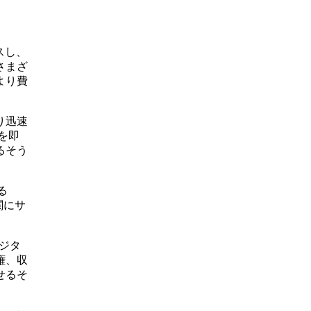
スし、
さまざ
より費
り迅速
を即
るそう
る
関にサ
デジタ
権、収
せるそ