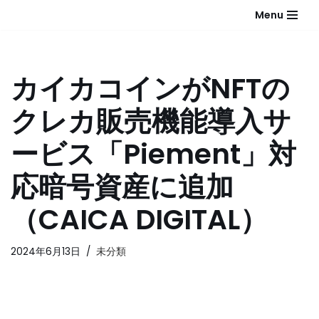
Menu
コ
ン
テ
カイカコインがNFTの
ン
ツ
クレカ販売機能導入サ
へ
ス
ービス「Piement」対
キ
ッ
応暗号資産に追加
プ
（CAICA DIGITAL）
2024年6月13日
未分類