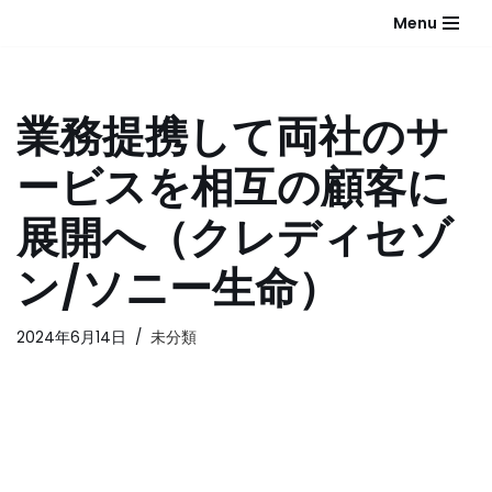
Menu
コ
ン
テ
業務提携して両社のサ
ン
ツ
ービスを相互の顧客に
へ
ス
展開へ（クレディセゾ
キ
ッ
ン/ソニー生命）
プ
2024年6月14日
未分類