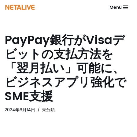
Menu
コ
ン
テ
PayPay銀行がVisaデ
ン
ツ
ビットの支払方法を
へ
ス
「翌月払い」可能に、
キ
ッ
ビジネスアプリ強化で
プ
SME支援
2024年6月14日
未分類