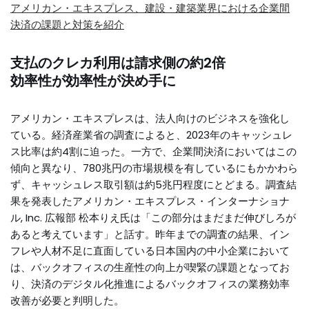
アメリカン・エキスプレス、建設・建築業界における企業間
決済の課題と対策を紹介
支払のクレカ利用は請求側の約2倍
効率性が効率性が決め手に
アメリカン・エキスプレスは、法人向けのビジネスを強化し
ている。経済産業省の調査によると、2023年のキャッシュレ
ス比率は約4割に迫った。一方で、企業間決済においてはこの
傾向と異なり、780兆円の市場規模を有しているにもかかわら
ず、キャッシュレス取引額は約5兆円程度にとどまる。調査結
果を発表したアメリカン・エキスプレス・インターナショナ
ル, Inc. 広報部 松本りえ氏は「この部分はまだまだ伸びしろが
あると考えています」と話す。昨年までの調査の結果、イン
フレや人材不足に直面している日本国内の中小企業において
は、バックオフィスの生産性の向上が喫緊の課題となってお
り、決済のデジタル化推進によるバックオフィスの業務効率
改善が必要と判明した。