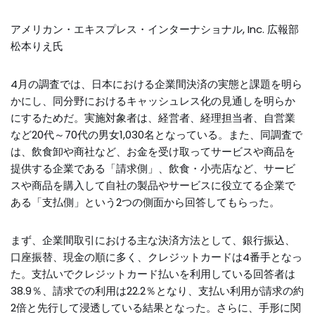
アメリカン・エキスプレス・インターナショナル, Inc. 広報部
松本りえ氏
4月の調査では、日本における企業間決済の実態と課題を明ら
かにし、同分野におけるキャッシュレス化の見通しを明らか
にするためだ。実施対象者は、経営者、経理担当者、自営業
など20代～70代の男女1,030名となっている。また、同調査で
は、飲食卸や商社など、お金を受け取ってサービスや商品を
提供する企業である「請求側」、飲食・小売店など、サービ
スや商品を購入して自社の製品やサービスに役立てる企業で
ある「支払側」という2つの側面から回答してもらった。
まず、企業間取引における主な決済方法として、銀行振込、
口座振替、現金の順に多く、クレジットカードは4番手となっ
た。支払いでクレジットカード払いを利用している回答者は
38.9％、請求での利用は22.2％となり、支払い利用が請求の約
2倍と先行して浸透している結果となった。さらに、手形に関