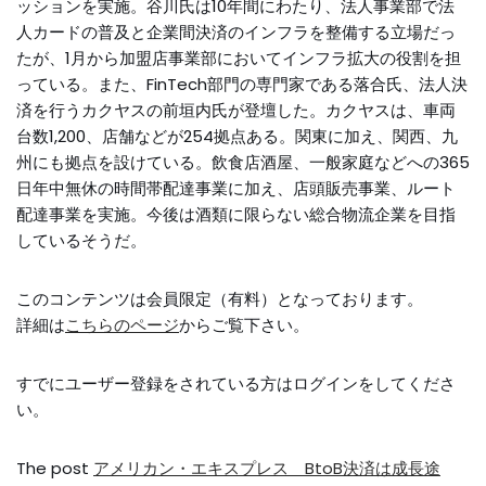
ッションを実施。谷川氏は10年間にわたり、法人事業部で法
人カードの普及と企業間決済のインフラを整備する立場だっ
たが、1月から加盟店事業部においてインフラ拡大の役割を担
っている。また、FinTech部門の専門家である落合氏、法人決
済を行うカクヤスの前垣内氏が登壇した。カクヤスは、車両
台数1,200、店舗などが254拠点ある。関東に加え、関西、九
州にも拠点を設けている。飲食店酒屋、一般家庭などへの365
日年中無休の時間帯配達事業に加え、店頭販売事業、ルート
配達事業を実施。今後は酒類に限らない総合物流企業を目指
しているそうだ。
このコンテンツは会員限定（有料）となっております。
詳細は
こちらのページ
からご覧下さい。
すでにユーザー登録をされている方は
ログイン
をしてくださ
い。
The post
アメリカン・エキスプレス BtoB決済は成長途