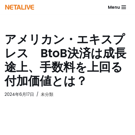
Menu
コ
ン
テ
アメリカン・エキスプ
ン
ツ
レス BtoB決済は成長
へ
ス
途上、手数料を上回る
キ
ッ
付加価値とは？
プ
2024年6月17日
未分類