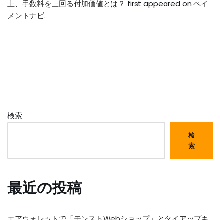
上、手数料を上回る付加価値とは？
first appeared on
ペイ
メントナビ
.
検索
検
索
最近の投稿
エアウォレットで「モンストWebショップ」とタイアップキ