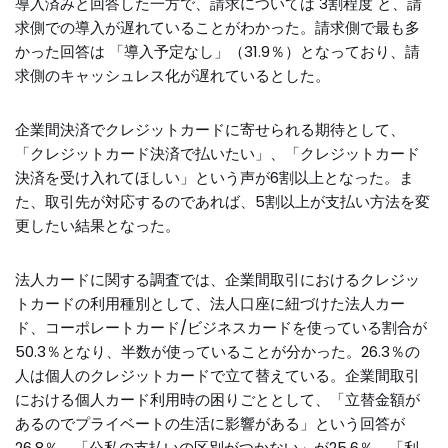
導入済みと回答した一方で、請求については 3割程度 と、請
求側での導入が遅れていることがわかった。請求側で最も多
かった回答は 「導入予定なし」（31.9％）となっており、請
求側のキャッシュレス化が遅れているとした。
企業間決済でクレジットカードに寄せられる期待として、
「クレジットカード決済で払いたい」、「クレジットカード
決済を受け入れてほしい」という声が6割以上となった。ま
た、取引先が対応するのであれば、5割以上が支払い方法を変
更したい結果となった。
法人カードに関する調査では、企業間取引におけるクレジッ
トカードの利用種別として、法人口座に紐づけた法人カー
ド、コーポレートカード/ビジネスカードを使っている割合が
50.3％となり、半数が使っていることが分かった。26.3％の
人は個人のクレジットカードで立て替えている。企業間取引
における個人カード利用時の困りごととして、「立替金額が
あるのでプライベートの生活に影響がある」という回答が
26.8％、「公私の支払いの区別がつかない」が25.6％、「利