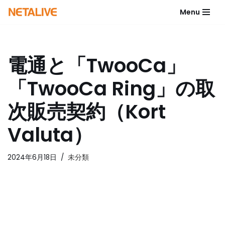
Menu
コ
ン
テ
電通と「TwooCa」
ン
ツ
「TwooCa Ring」の取
へ
ス
次販売契約（Kort
キ
ッ
Valuta）
プ
2024年6月18日
未分類