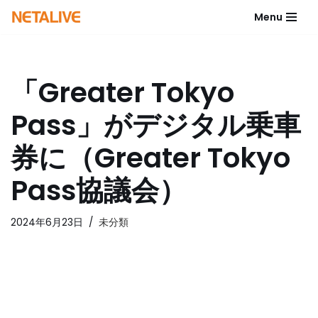
Menu
コ
ン
テ
「Greater Tokyo
ン
ツ
Pass」がデジタル乗車
へ
ス
券に（Greater Tokyo
キ
ッ
Pass協議会）
プ
2024年6月23日
未分類