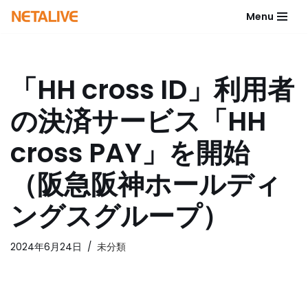
Menu
コ
ン
テ
「HH cross ID」利用者
ン
ツ
の決済サービス「HH
へ
ス
cross PAY」を開始
キ
ッ
（阪急阪神ホールディ
プ
ングスグループ）
2024年6月24日
未分類