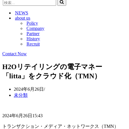
検
ビ
ゲ
索...
ゲ
ー
NEWS
ー
シ
about us
シ
ョ
Policy
ョ
ン
Company
ン
メ
Partner
メ
ニ
History
ニ
ュ
Recruit
ュ
ー
ー
Contact Now
H2Oリテイリングの電子マネー
「litta」をクラウド化（TMN）
2024年6月26日
未分類
2024年6月26日15:43
トランザクション・メディア・ネットワークス（TMN）