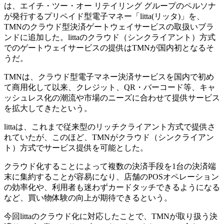
は、エイチ・ツー・オー リテイリング グループのペルソナ
が発行するプリペイド型電子マネー「litta(リッタ)」を、
TMNのクラウド型決済ゲートウェイサービスの取扱いブラ
ンドに追加した。littaのクラウド（シンクライアント）方式
でのゲートウェイサービスの提供はTMNが国内初となるそ
うだ。
TMNは、クラウド型電子マネー決済サービスを国内で初め
て商用化して以来、クレジット、QR・バーコード等、キャ
ッシュレス化の潮流や市場のニーズに合わせて提供サービス
を拡大してきたという。
littaは、これまで従来型のリッチクライアント方式で提供さ
れていたが、このほど、TMNがクラウド（シンクライアン
ト）方式でサービス提供を可能とした。
クラウド化することによって複数の決済手段を1台の決済端
末に集約することが容易になり、店舗のPOSオペレーション
の効率化や、利用者も迷わずカードタッチできるようになる
など、買い物体験の向上が期待できるという。
今回littaのクラウド化に対応したことで、TMNが取り扱う決