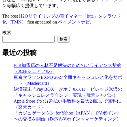
ン等幅広く提供しています。
The post
H2Oリテイリングの電子マネー「litta」をクラウド
化（TMN）
first appeared on
ペイメントナビ
.
検索
検索
最近の投稿
JCB加盟店の人材不足解決のためのアライアンス契約
（JCB/シェアフル）
東京マラソンEXPO 2027全面キャッシュレス化をサポ
ート（Mastercard）
決済端末「Pay BOX」がホテルスロービレッジ米沢の
「キャッシュレスラウンジ」実現（飛天ジャパン）
Apple Storeでの分割払い手数料を最大24回まで無料に
（楽天カード）
「カジュゲータウン for Yahoo! JAPAN」でVポイント
への交換を開始（DeNA/Vポイントマーケティング）