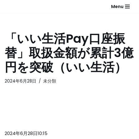
Menu
コ
ン
テ
「いい生活Pay口座振
ン
ツ
替」取扱金額が累計3億
へ
ス
円を突破（いい生活）
キ
ッ
2024年6月28日
未分類
プ
2024年6月28日10:15