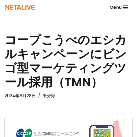
Menu
コ
ン
テ
コープこうべのエシカ
ン
ツ
ルキャンペーンにビン
へ
ス
ゴ型マーケティングツ
キ
ッ
ール採用（TMN）
プ
2024年6月28日
未分類