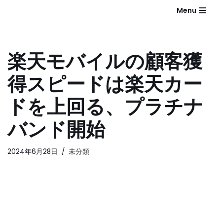
Menu
コ
ン
テ
楽天モバイルの顧客獲
ン
ツ
得スピードは楽天カー
へ
ス
ドを上回る、プラチナ
キ
ッ
バンド開始
プ
2024年6月28日
未分類