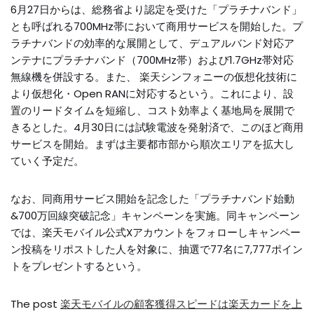
6月27日からは、総務省より認定を受けた「プラチナバンド」
とも呼ばれる700MHz帯において商用サービスを開始した。プ
ラチナバンドの効率的な展開として、デュアルバンド対応ア
ンテナにプラチナバンド（700MHz帯）および1.7GHz帯対応
無線機を併設する。また、 楽天シンフォニーの仮想化技術に
より仮想化・Open RANに対応するという。これにより、設
置のリードタイムを短縮し、コスト効率よく基地局を展開で
きるとした。4月30日には試験電波を発射済で、このほど商用
サービスを開始。まずは主要都市部から順次エリアを拡大し
ていく予定だ。
なお、同商用サービス開始を記念した「プラチナバンド始動
&700万回線突破記念」キャンペーンを実施。同キャンペーン
では、楽天モバイル公式Xアカウントをフォローしキャンペー
ン投稿をリポストした人を対象に、抽選で77名に7,777ポイン
トをプレゼントするという。
The post
楽天モバイルの顧客獲得スピードは楽天カードを上