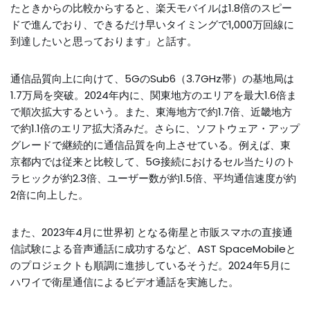
たときからの比較からすると、楽天モバイルは1.8倍のスピー
ドで進んでおり、できるだけ早いタイミングで1,000万回線に
到達したいと思っております」と話す。
通信品質向上に向けて、5GのSub6（3.7GHz帯）の基地局は
1.7万局を突破。2024年内に、関東地方のエリアを最大1.6倍ま
で順次拡大するという。また、東海地方で約1.7倍、近畿地方
で約1.1倍のエリア拡大済みだ。さらに、ソフトウェア・アップ
グレードで継続的に通信品質を向上させている。例えば、東
京都内では従来と比較して、5G接続におけるセル当たりのト
ラヒックが約2.3倍、ユーザー数が約1.5倍、平均通信速度が約
2倍に向上した。
また、2023年4月に世界初 となる衛星と市販スマホの直接通
信試験による音声通話に成功するなど、AST SpaceMobileと
のプロジェクトも順調に進捗しているそうだ。2024年5月に
ハワイで衛星通信によるビデオ通話を実施した。