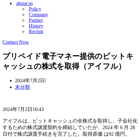
about us
シ
ョ
Policy
ョ
ン
Company
ン
メ
Partner
メ
ニ
History
ニ
ュ
Recruit
ュ
ー
ー
Contact Now
プリペイド電子マネー提供のビットキ
ャッシュの株式を取得（アイフル）
2024年7月2日
未分類
2024年7月2日10:43
アイフルは、ビットキャッシュの全株式を取得し、子会社化
するための株式譲渡契約を締結していたが、2024 年 6 月 28
日付で株式譲渡手続きを完了した。取得原価 は92 億円。