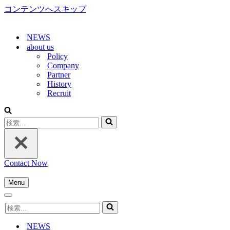
コンテンツへスキップ
NEWS
about us
Policy
Company
Partner
History
Recruit
検
索...
Contact Now
Menu
ナ
ナ
ビ
検
ビ
ゲ
索...
ゲ
ー
NEWS
ー
シ