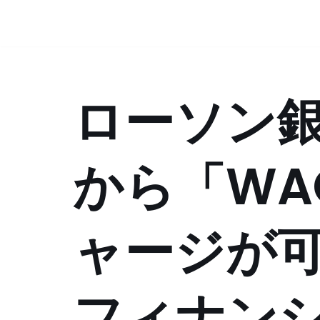
コ
ン
テ
ローソン銀
ン
ツ
へ
ス
から「WA
キ
ッ
プ
ャージが
フィナン