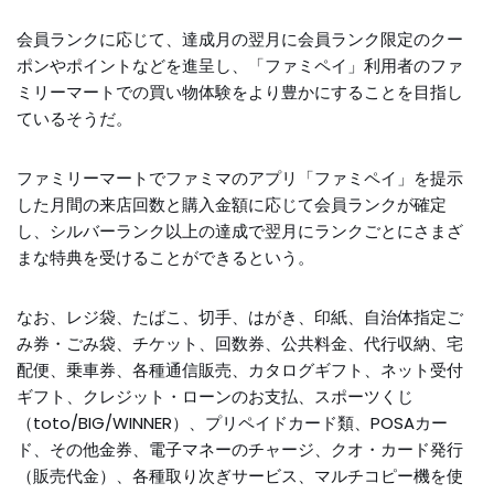
会員ランクに応じて、達成月の翌月に会員ランク限定のクー
ポンやポイントなどを進呈し、「ファミペイ」利用者のファ
ミリーマートでの買い物体験をより豊かにすることを目指し
ているそうだ。
ファミリーマートでファミマのアプリ「ファミペイ」を提示
した月間の来店回数と購入金額に応じて会員ランクが確定
し、シルバーランク以上の達成で翌月にランクごとにさまざ
まな特典を受けることができるという。
なお、レジ袋、たばこ、切手、はがき、印紙、自治体指定ご
み券・ごみ袋、チケット、回数券、公共料金、代行収納、宅
配便、乗車券、各種通信販売、カタログギフト、ネット受付
ギフト、クレジット・ローンのお支払、スポーツくじ
（toto/BIG/WINNER）、プリペイドカード類、POSAカー
ド、その他金券、電子マネーのチャージ、クオ・カード発行
（販売代金）、各種取り次ぎサービス、マルチコピー機を使