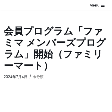
Menu
コ
ン
テ
会員プログラム「ファ
ン
ツ
ミマ メンバーズプログ
へ
ス
ラム」開始（ファミリ
キ
ッ
ーマート）
プ
2024年7月4日
未分類