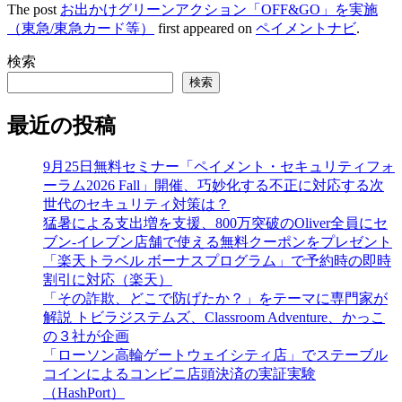
The post
お出かけグリーンアクション「OFF&GO」を実施
（東急/東急カード等）
first appeared on
ペイメントナビ
.
検索
検索
最近の投稿
9月25日無料セミナー「ペイメント・セキュリティフォ
ーラム2026 Fall」開催、巧妙化する不正に対応する次
世代のセキュリティ対策は？
猛暑による支出増を支援、800万突破のOliver全員にセ
ブン‐イレブン店舗で使える無料クーポンをプレゼント
「楽天トラベル ボーナスプログラム」で予約時の即時
割引に対応（楽天）
「その詐欺、どこで防げたか？」をテーマに専門家が
解説 トビラジステムズ、Classroom Adventure、かっこ
の３社が企画
「ローソン高輪ゲートウェイシティ店」でステーブル
コインによるコンビニ店頭決済の実証実験
（HashPort）