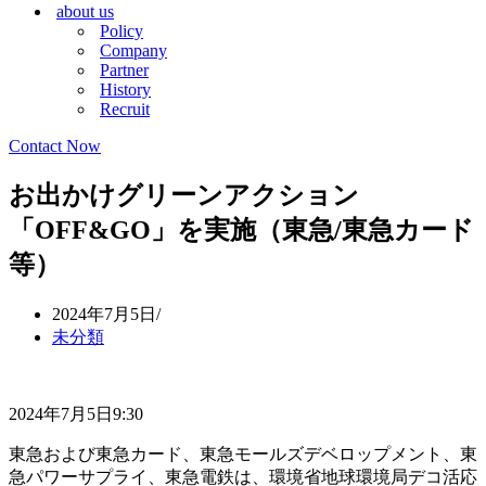
about us
シ
ョ
Policy
ョ
ン
Company
ン
メ
Partner
メ
ニ
History
ニ
ュ
Recruit
ュ
ー
ー
Contact Now
お出かけグリーンアクション
「OFF&GO」を実施（東急/東急カード
等）
2024年7月5日
未分類
2024年7月5日9:30
東急および東急カード、東急モールズデベロップメント、東
急パワーサプライ、東急電鉄は、環境省地球環境局デコ活応