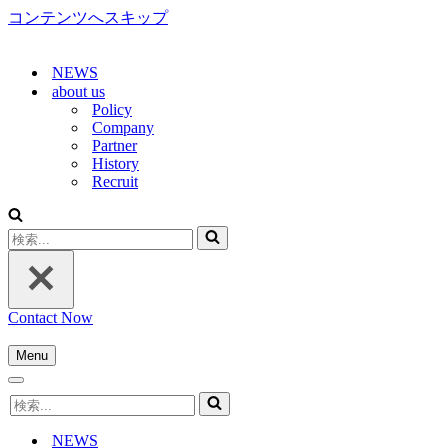
コンテンツへスキップ
NEWS
about us
Policy
Company
Partner
History
Recruit
検
索...
Contact Now
Menu
ナ
ナ
ビ
検
ビ
ゲ
索...
ゲ
ー
NEWS
ー
シ