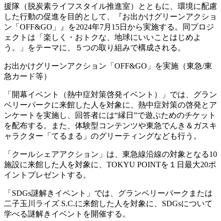
援隊（脱炭素ライフスタイル推進室）とともに、環境に配慮
した行動の促進を目的として、『お出かけグリーンアクショ
ン「OFF&GO」』を2024年7月15日から実施する。同プロジ
ェクトは「楽しく・おトクな、地球にいいことはじめよ
う。」をテーマに、５つの取り組みで構成される。
お出かけグリーンアクション「OFF&GO」を実施（東急/東
急カード等）
「開幕イベント（熱中症対策啓発イベント）」では、グラン
ベリーパークに来館した人を対象に、熱中症対策の啓発とア
ンケートを実施し、回答者には“縁日”で遊ぶためのチケット
を配布する。また、体験型コンテンツや東急でんき＆ガスキ
ャラクター「てるまる」のグリーティングなども行う。
「クールシェアアクション」は、東急線沿線の対象となる10
施設に来館した人を対象に、TOKYU POINTを１日最大20ポ
イントプレゼントする。
「SDGs謎解きイベント」では、グランベリーパークまたは
二子玉川ライズ S.C.に来館した人を対象に、SDGsについて
学べる謎解きイベントを開催する。