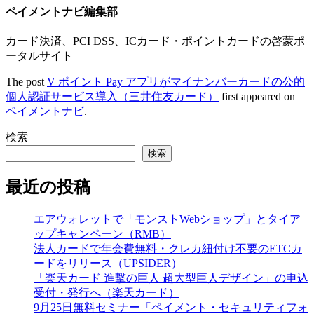
ペイメントナビ編集部
カード決済、PCI DSS、ICカード・ポイントカードの啓蒙ポ
ータルサイト
The post
V ポイント Pay アプリがマイナンバーカードの公的
個人認証サービス導入（三井住友カード）
first appeared on
ペイメントナビ
.
検索
検索
最近の投稿
エアウォレットで「モンストWebショップ」とタイア
ップキャンペーン（RMB）
法人カードで年会費無料・クレカ紐付け不要のETCカ
ードをリリース（UPSIDER）
「楽天カード 進撃の巨人 超大型巨人デザイン」の申込
受付・発行へ（楽天カード）
9月25日無料セミナー「ペイメント・セキュリティフォ