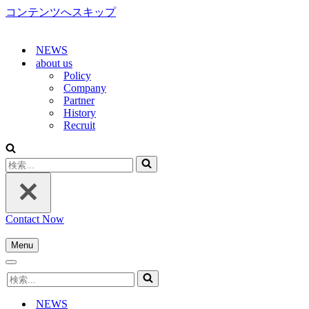
コンテンツへスキップ
NEWS
about us
Policy
Company
Partner
History
Recruit
検
索...
Contact Now
Menu
ナ
ナ
ビ
検
ビ
ゲ
索...
ゲ
ー
NEWS
ー
シ