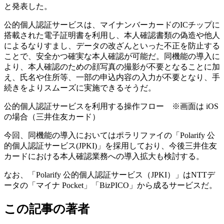
と発表した。
公的個人認証サービスは、マイナンバーカードのICチップに
搭載された電子証明書を利用し、本人確認書類の偽造や他人
によるなりすまし、データの改ざんといった不正を防止する
ことで、安全かつ確実な本人確認が可能だ。同機能の導入に
より、本人確認のための顔写真の撮影が不要となることに加
え、氏名や住所等、一部の申込内容の入力が不要となり、手
続きをよりスムーズに実施できるそうだ。
公的個人認証サービスを利用する操作フロー ※画面は iOS
の場合（三井住友カード）
今回、同機能の導入においてはポラリファイの「Polarify 公
的個人認証サービス(JPKI)」を採用しており、今後三井住友
カードにおける本人確認業務への導入拡大も検討する。
なお、「Polarify 公的個人認証サービス（JPKI）」はNTTデ
ータの「マイナ Pocket」「BizPICO」から成るサービスだ。
この記事の著者