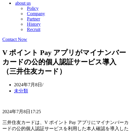
about us
シ
ョ
Policy
ョ
ン
Company
ン
メ
Partner
メ
ニ
History
ニ
ュ
Recruit
ュ
ー
ー
Contact Now
V ポイント Pay アプリがマイナンバー
カードの公的個人認証サービス導入
（三井住友カード）
2024年7月8日
未分類
2024年7月8日17:25
三井住友カードは、V ポイント Pay アプリにマイナンバーカ
ードの公的個人認証サービスを利用した本人確認を導入した